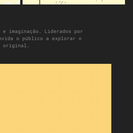
 e imaginação. Liderados por
nvida o público a explorar o
 original.